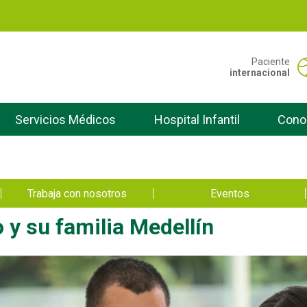
Pasar
al
contenido
principal
Portal San Vicente -
Paciente
internacional
Servicios Médicos
Hospital Infantil
Cono
Trabaja con nosotros
Eventos
 y su familia Medellín