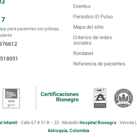
33
Eventos
Períodico El Pulso
17
Mapa del sitio
p para pacientes con pólizas,
ulares
Criterios de redes
sociales
976612
Rondanet
6518051
Referencia de pacientes
l Infantil
-
Calle 67 # 51 B – 22 - Medellín
Hospital Rionegro
-
Vereda L
Antioquia, Colombia