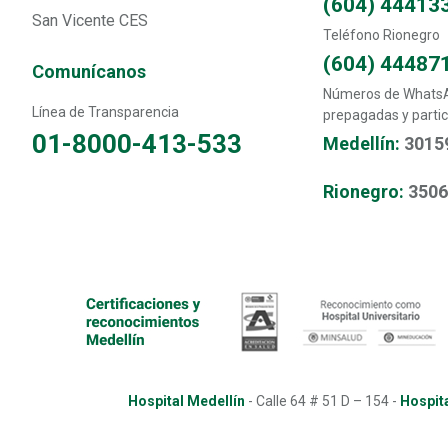
(604) 44413
San Vicente CES
Teléfono Rionegro
(604) 44487
Comunícanos
Números de WhatsAp
Línea de Transparencia
prepagadas y partic
01-8000-413-533
Medellín:
3015
Rionegro:
350
Hospital Medellín
-
Calle 64 # 51 D – 154
-
Hospita