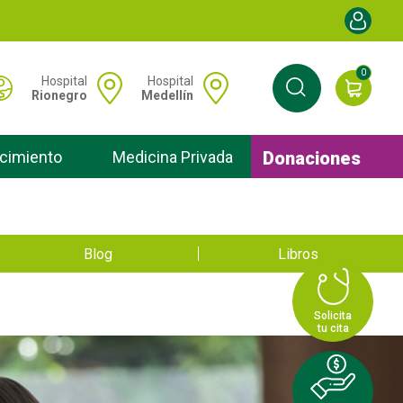
Menú de cu
0
 Menú hospitales
Hospital
Hospital
Rionegro
Medellín
Donaciones
cimiento
Medicina Privada
Blog
Libros
Solicita
tu cita