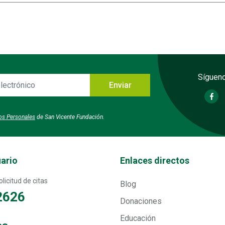
Sígueno
Enviar
o
tos Personales
de San Vicente Fundación.
Transversal - Menú enlaces direc
uario
Enlaces directos
licitud de citas
Blog
2626
Donaciones
Educación