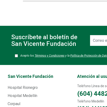
Suscríbete al boletín de
Correo
electrónic
San Vicente Fundación
Acepto los
Términos y Condiciones
y la
Política de Protección de Da
Transversal - Menú San Vicente fundación footer
San Vicente Fundación
Atención al us
Teléfono Línea de so
Hospital Rionegro
(604) 448
Hospital Medellín
Teléfono Medellín
Corpaul