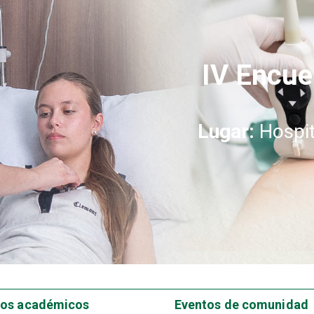
Sáb
Lugar:
A
Lugar:
Vicente F
Lugar:
Hospit
#5
tos académicos
Eventos de comunidad