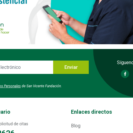
Sígueno
Enviar
o
tos Personales
de San Vicente Fundación.
Transversal - Menú enlaces direc
uario
Enlaces directos
licitud de citas
Blog