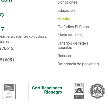
2626
Donaciones
Educación
33
Eventos
Períodico El Pulso
17
Mapa del sitio
p para pacientes con pólizas,
ulares
Criterios de redes
sociales
976612
Rondanet
6518051
Referencia de pacientes