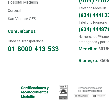
(604) 448
Hospital Medellín
Teléfono Medellín
Corpaul
(604) 44413
San Vicente CES
Teléfono Rionegro
(604) 44487
Comunícanos
Números de WhatsAp
Línea de Transparencia
prepagadas y partic
01-8000-413-533
Medellín:
3015
Rionegro:
350