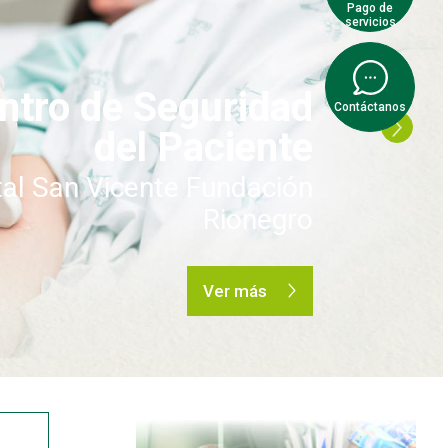
Pago de
servicios
ados del Hospital
Contáctanos
uditorio del Hospital San
undación Medellín (Cl. 67
al San Vicente Fundación
1b-22, Bloque 11, piso 1)
Rionegro
Ver más