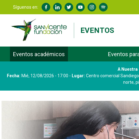
Síguenos en:
EVENTOS
Eventos académicos
Eventos par
A Nuestra
Fecha:
Mié, 12/08/2026 - 17:00
-
Lugar:
Centro comercial Sandiego,
norte, p