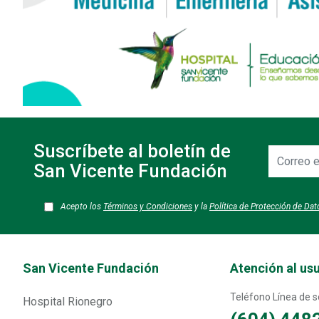
Suscríbete al boletín de
Correo
electrónic
San Vicente Fundación
Acepto los
Términos y Condiciones
y la
Política de Protección de Da
Transversal - Menú San Vicente fundación footer
San Vicente Fundación
Atención al us
Teléfono Línea de so
Hospital Rionegro