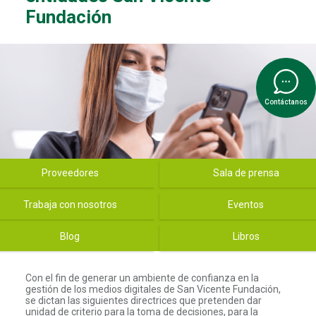
Fundación
Contáctanos
tal San vicente - Menú slider
Proveedores
Sala de prensa
Trabaja con nosotros
Eventos
Blog
Libros
Con el fin de generar un ambiente de confianza en la
gestión de los medios digitales de San Vicente Fundación,
se dictan las siguientes directrices que pretenden dar
unidad de criterio para la toma de decisiones, para la