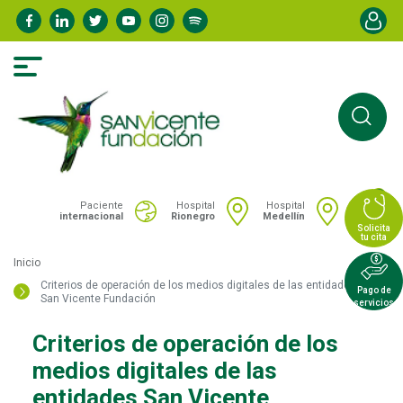
Pasar
Menú de
al
contenido
principal
0
Portal San Vicente - Menú hospitales
Paciente
Hospital
Hospital
internacional
Rionegro
Medellín
Solicita
tu cita
Inicio
Criterios de operación de los medios digitales de las entidades
Pago de
San Vicente Fundación
servicios
Criterios de operación de los
medios digitales de las
entidades San Vicente