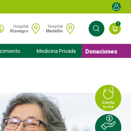
Menú de cu
0
 Menú hospitales
Hospital
Hospital
Rionegro
Medellín
Donaciones
cimiento
Medicina Privada
Solicita
tu cita