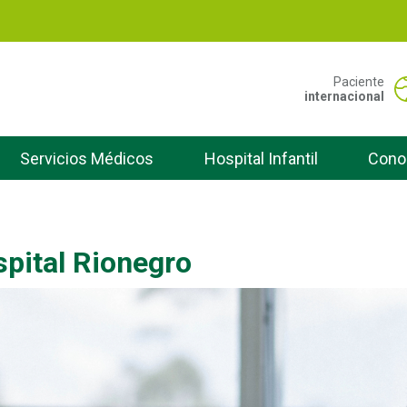
Pasar
al
contenido
principal
Portal San Vicente -
Paciente
internacional
Servicios Médicos
Hospital Infantil
Cono
spital Rionegro