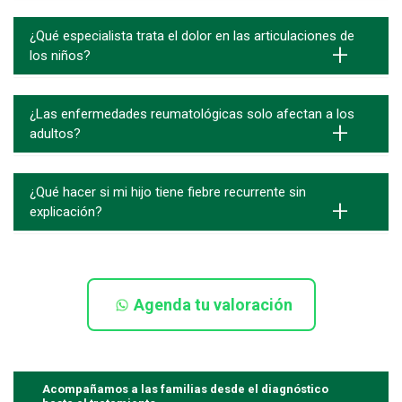
Los dolores de crecimiento generalmente no producen
inflamación, rigidez matutina ni cojera. Cuando alguno de
estos signos aparece, es importante realizar una valoración
¿Qué especialista trata el dolor en las articulaciones de
médica.
los niños?
El especialista es el reumatólogo pediatra, quien evalúa
enfermedades inflamatorias, autoinmunes y
musculoesqueléticas en niños y adolescentes.
¿Las enfermedades reumatológicas solo afectan a los
adultos?
No. Algunas enfermedades pueden aparecer durante la
infancia o la adolescencia y requieren un manejo
especializado desde edades tempranas.
¿Qué hacer si mi hijo tiene fiebre recurrente sin
explicación?
Cuando la fiebre se presenta repetidamente y no se
encuentra una causa clara, es importante consultar con el
pediatra. En algunos casos puede requerirse una valoración
por reumatología pediátrica.
Agenda tu valoración
Acompañamos a las familias desde el diagnóstico