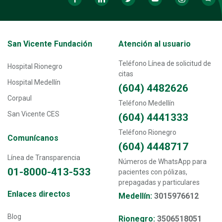
Transversal - Menú San Vicente fundación footer
San Vicente Fundación
Atención al usuario
Teléfono Línea de solicitud de
Hospital Rionegro
citas
Hospital Medellín
(604) 4482626
Corpaul
Teléfono Medellín
San Vicente CES
(604) 4441333
Teléfono Rionegro
Comunícanos
(604) 4448717
Línea de Transparencia
Números de WhatsApp para
01-8000-413-533
pacientes con pólizas,
prepagadas y particulares
Transversal - Menú enlaces directos footer
Enlaces directos
Medellín:
3015976612
Blog
Rionegro:
3506518051