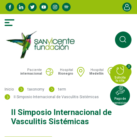
Pasar
Menú de
al
contenido
principal
0
Portal San Vicente - Menú hospitales
Paciente
Hospital
Hospital
internacional
Rionegro
Medellín
Solicita
tu cita
Inicio
taxonomy
term
II Simposio Internacional de Vasculitis Sistémicas
Pago de
servicios
II Simposio Internacional de
Vasculitis Sistémicas