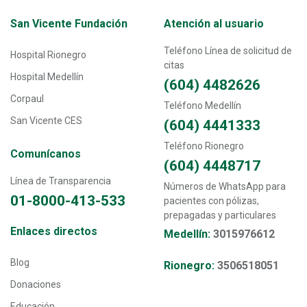
Transversal - Menú San Vicente fundación footer
San Vicente Fundación
Atención al usuario
Teléfono Línea de solicitud de
Hospital Rionegro
citas
Hospital Medellín
(604) 4482626
Corpaul
Teléfono Medellín
San Vicente CES
(604) 4441333
Teléfono Rionegro
Comunícanos
(604) 4448717
Línea de Transparencia
Números de WhatsApp para
01-8000-413-533
pacientes con pólizas,
prepagadas y particulares
Transversal - Menú enlaces directos footer
Enlaces directos
Medellín:
3015976612
Blog
Rionegro:
3506518051
Donaciones
Educación