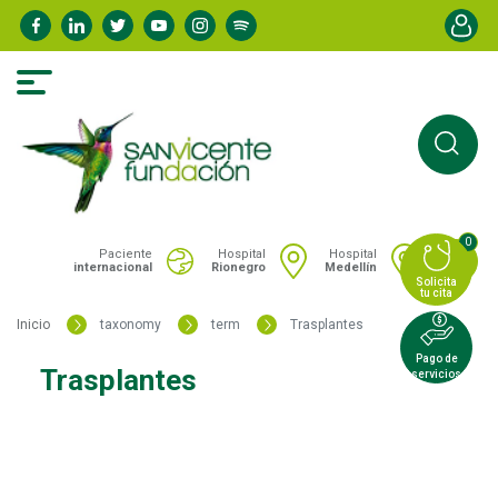
Pasar
Menú de
al
contenido
principal
0
Portal San Vicente - Menú hospitales
Paciente
Hospital
Hospital
internacional
Rionegro
Medellín
Solicita
tu cita
Inicio
taxonomy
term
Trasplantes
Pago de
Trasplantes
servicios