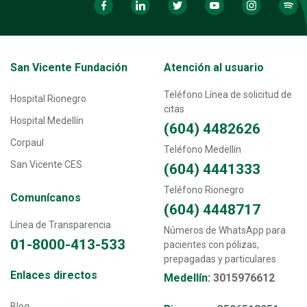
Transversal - Menú San Vicente fundación footer
San Vicente Fundación
Atención al usuario
Teléfono Línea de solicitud de
Hospital Rionegro
citas
Hospital Medellín
(604) 4482626
Corpaul
Teléfono Medellín
San Vicente CES
(604) 4441333
Teléfono Rionegro
Comunícanos
(604) 4448717
Línea de Transparencia
Números de WhatsApp para
01-8000-413-533
pacientes con pólizas,
prepagadas y particulares
Transversal - Menú enlaces directos footer
Enlaces directos
Medellín:
3015976612
Blog