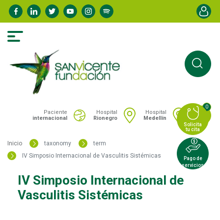
Pasar
Menú de
al
contenido
principal
0
Portal San Vicente - Menú hospitales
Paciente
Hospital
Hospital
internacional
Rionegro
Medellín
Solicita
tu cita
Inicio
taxonomy
term
IV Simposio Internacional de Vasculitis Sistémicas
Pago de
servicios
IV Simposio Internacional de
Vasculitis Sistémicas