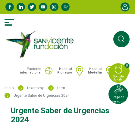
Pasar
Menú de
al
contenido
principal
0
Portal San Vicente - Menú hospitales
Paciente
Hospital
Hospital
internacional
Rionegro
Medellín
Solicita
tu cita
Inicio
taxonomy
term
Urgente Saber de Urgencias 2024
Pago de
servicios
Urgente Saber de Urgencias
2024