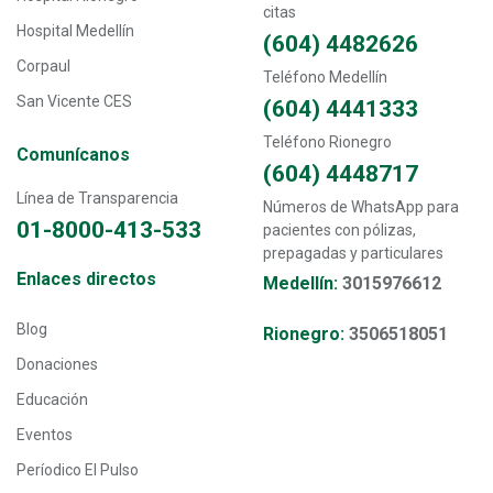
citas
Hospital Medellín
(604) 4482626
Corpaul
Teléfono Medellín
San Vicente CES
(604) 4441333
Teléfono Rionegro
Comunícanos
(604) 4448717
Línea de Transparencia
Números de WhatsApp para
01-8000-413-533
pacientes con pólizas,
prepagadas y particulares
Transversal - Menú enlaces directos footer
Enlaces directos
Medellín:
3015976612
Blog
Rionegro:
3506518051
Donaciones
Educación
Eventos
Períodico El Pulso