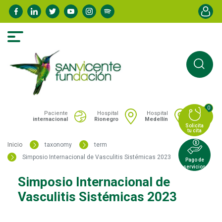
Pasar
Menú de
al
contenido
principal
0
Portal San Vicente - Menú hospitales
Paciente
Hospital
Hospital
internacional
Rionegro
Medellín
Solicita
tu cita
Inicio
taxonomy
term
Simposio Internacional de Vasculitis Sistémicas 2023
Pago de
servicios
Simposio Internacional de
Vasculitis Sistémicas 2023