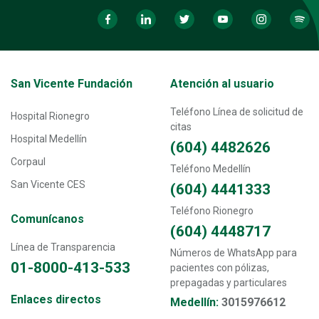
Transversal - Menú San Vicente fundación footer
San Vicente Fundación
Atención al usuario
Teléfono Línea de solicitud de
Hospital Rionegro
citas
Hospital Medellín
(604) 4482626
Corpaul
Teléfono Medellín
San Vicente CES
(604) 4441333
Teléfono Rionegro
Comunícanos
(604) 4448717
Línea de Transparencia
Números de WhatsApp para
01-8000-413-533
pacientes con pólizas,
prepagadas y particulares
Transversal - Menú enlaces directos footer
Enlaces directos
Medellín:
3015976612