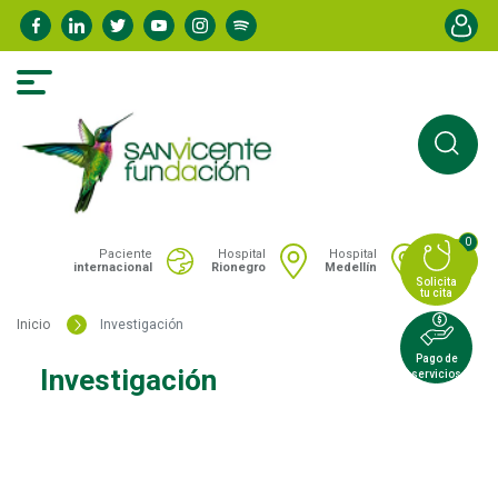
Pasar
Menú de
al
contenido
principal
0
Portal San Vicente - Menú hospitales
Paciente
Hospital
Hospital
internacional
Rionegro
Medellín
Solicita
tu cita
Inicio
Investigación
Pago de
Investigación
servicios