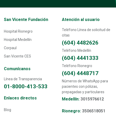
Transversal - Menú San Vicente fundación footer
San Vicente Fundación
Atención al usuario
Teléfono Línea de solicitud de
Hospital Rionegro
citas
Hospital Medellín
(604) 4482626
Corpaul
Teléfono Medellín
San Vicente CES
(604) 4441333
Teléfono Rionegro
Comunícanos
(604) 4448717
Línea de Transparencia
Números de WhatsApp para
01-8000-413-533
pacientes con pólizas,
prepagadas y particulares
Transversal - Menú enlaces directos footer
Enlaces directos
Medellín:
3015976612
Blog
Rionegro:
3506518051