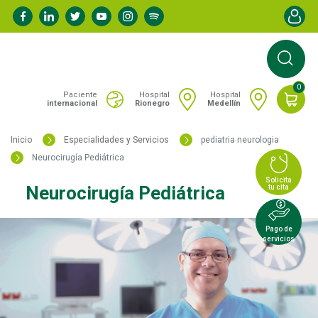
Pasar
Menú de
al
contenido
principal
0
Portal San Vicente - Menú hospitales
Paciente
Hospital
Hospital
internacional
Rionegro
Medellín
Inicio
Especialidades y Servicios
pediatria neurologia
Neurocirugía Pediátrica
Solicita
Neurocirugía Pediátrica
tu cita
Pago de
servicios