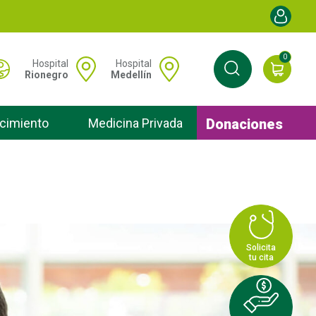
Menú de cu
0
 Menú hospitales
Hospital
Hospital
Rionegro
Medellín
Donaciones
cimiento
Medicina Privada
Solicita
tu cita