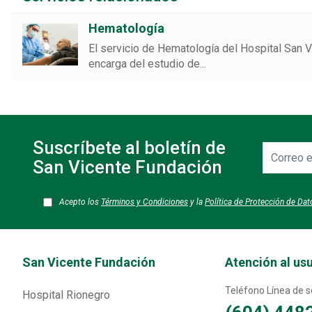
Hematología
El servicio de Hematología del Hospital San 
encarga del estudio de...
Suscríbete al boletín de
Correo
electrónic
San Vicente Fundación
Acepto los
Términos y Condiciones
y la
Política de Protección de Da
Transversal - Menú San Vicente fundación footer
San Vicente Fundación
Atención al us
Teléfono Línea de so
Hospital Rionegro