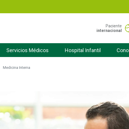
Pasar
al
contenido
principal
Portal San Vicente -
Paciente
internacional
Servicios Médicos
Hospital Infantil
Cono
Medicina Interna