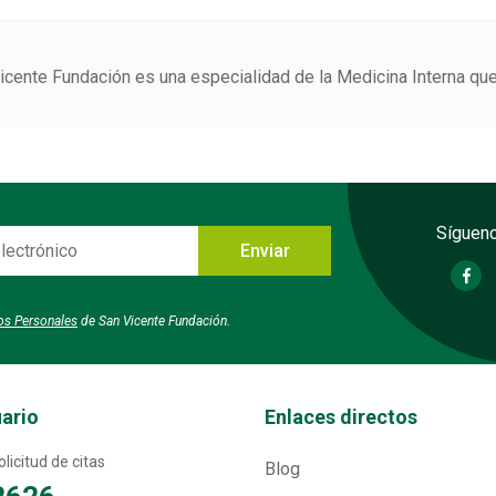
Vicente Fundación es una especialidad de la Medicina Interna qu
Sígueno
Enviar
o
tos Personales
de San Vicente Fundación.
Transversal - Menú enlaces direc
uario
Enlaces directos
licitud de citas
Blog