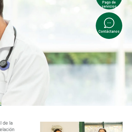
Pago de
servicios
Contáctanos
l de la
elación