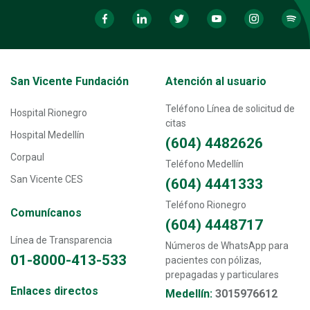
Transversal - Menú San Vicente fundación footer
San Vicente Fundación
Atención al usuario
Teléfono Línea de solicitud de
Hospital Rionegro
citas
Hospital Medellín
(604) 4482626
Corpaul
Teléfono Medellín
San Vicente CES
(604) 4441333
Teléfono Rionegro
Comunícanos
(604) 4448717
Línea de Transparencia
Números de WhatsApp para
01-8000-413-533
pacientes con pólizas,
prepagadas y particulares
Transversal - Menú enlaces directos footer
Enlaces directos
Medellín:
3015976612