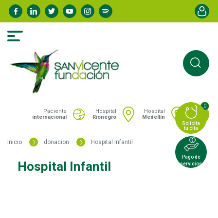
Pasar
Menú de
al
contenido
principal
0
Portal San Vicente - Menú hospitales
Paciente
Hospital
Hospital
internacional
Rionegro
Medellín
Solicita
tu cita
Inicio
donacion
Hospital Infantil
Pago de
Hospital Infantil
servicios