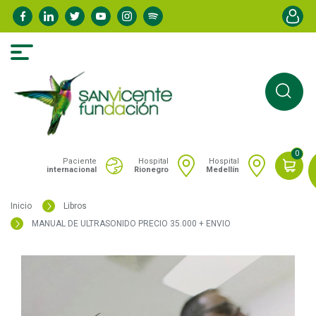
Pasar
Menú de
al
contenido
principal
0
Portal San Vicente - Menú hospitales
Paciente
Hospital
Hospital
internacional
Rionegro
Medellín
Inicio
Libros
MANUAL DE ULTRASONIDO PRECIO 35.000 + ENVIO