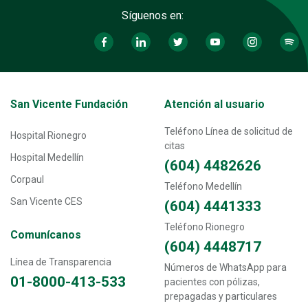
Síguenos en:
Transversal - Menú San Vicente fundación footer
San Vicente Fundación
Atención al usuario
Teléfono Línea de solicitud de
Hospital Rionegro
citas
Hospital Medellín
(604) 4482626
Corpaul
Teléfono Medellín
San Vicente CES
(604) 4441333
Teléfono Rionegro
Comunícanos
(604) 4448717
Línea de Transparencia
Números de WhatsApp para
01-8000-413-533
pacientes con pólizas,
prepagadas y particulares
Transversal - Menú enlaces directos footer