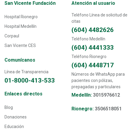
Transversal - Menú San Vicente fundación footer
San Vicente Fundación
Atención al usuario
Teléfono Línea de solicitud de
Hospital Rionegro
citas
Hospital Medellín
(604) 4482626
Corpaul
Teléfono Medellín
San Vicente CES
(604) 4441333
Teléfono Rionegro
Comunícanos
(604) 4448717
Línea de Transparencia
Números de WhatsApp para
01-8000-413-533
pacientes con pólizas,
prepagadas y particulares
Transversal - Menú enlaces directos footer
Enlaces directos
Medellín:
3015976612
Blog
Rionegro:
3506518051
Donaciones
Educación