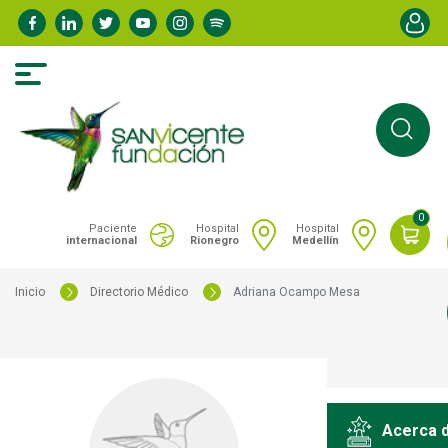
Pasar
Menú de
al
contenido
principal
0
Portal San Vicente - Menú hospitales
Paciente
Hospital
Hospital
internacional
Rionegro
Medellín
Inicio
Directorio Médico
Adriana Ocampo Mesa
Acerca 