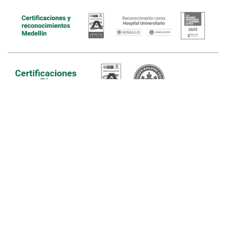
Hospital Medellín
Calle 64 # 51 D – 154
Hospital Infantil
Calle 67 # 51 B – 22 - Medellín
Hospital Rionegro
Vereda La Convención, vía Aeropuerto -
Llanogrande Km 2,3
Antioquia, Colombia