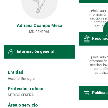
¡Hola, aún 
información 
sección, inv
compañe
Adriana Ocampo Mesa
actualiza
MD. GENERAL
C
Reconoc
Información general
¡Hola, aún 
información 
sección, inv
compañe
Entidad
actualiza
Hospital Rionegro
Profesión u oficio
Publicac
MEDICO GENERAL
Área o servicio