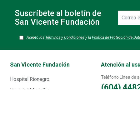
Suscríbete al boletín de
Correo
electrónic
San Vicente Fundación
Acepto los
Términos y Condiciones
y la
Política de Protección de Da
Transversal - Menú San Vicente fundación footer
San Vicente Fundación
Atención al us
Teléfono Línea de so
Hospital Rionegro
(604) 448
Hospital Medellín
Teléfono Medellín
Corpaul
(604) 44413
San Vicente CES
Teléfono Rionegro
(604) 44487
Comunícanos
Números de WhatsAp
Línea de Transparencia