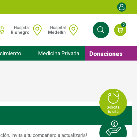
Menú de cu
0
 Menú hospitales
Hospital
Hospital
Rionegro
Medellín
Donaciones
cimiento
Medicina Privada
Solicita
tu cita
ión, invita a tu compañero a actualizarla!