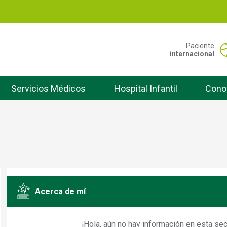
Pasar
al
contenido
principal
Portal San Vicente -
Paciente
internacional
Servicios Médicos
Hospital Infantil
Cono
Acerca de mí
¡Hola, aún no hay información en esta secc