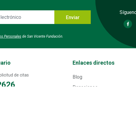
Sígueno
Enviar
o
tos Personales
de San Vicente Fundación.
Transversal - Menú enlaces direc
uario
Enlaces directos
licitud de citas
Blog
2626
Donaciones
Educación
33
Eventos
Períodico El Pulso
17
Mapa del sitio
p para pacientes con pólizas,