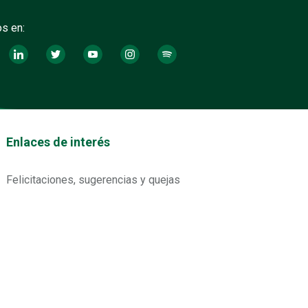
s en:
tos footer
Enlaces de interés
Felicitaciones, sugerencias y quejas
Preguntas frecuentes
Contáctanos
Correo notificaciones judiciales