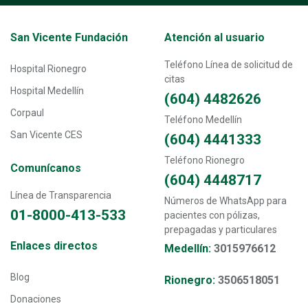
Transversal - Menú San Vicente fundación footer
San Vicente Fundación
Atención al usuario
Teléfono Línea de solicitud de
Hospital Rionegro
citas
Hospital Medellín
(604) 4482626
Corpaul
Teléfono Medellín
San Vicente CES
(604) 4441333
Teléfono Rionegro
Comunícanos
(604) 4448717
Línea de Transparencia
Números de WhatsApp para
01-8000-413-533
pacientes con pólizas,
prepagadas y particulares
Transversal - Menú enlaces directos footer
Enlaces directos
Medellín:
3015976612
Blog
Rionegro:
3506518051
Donaciones