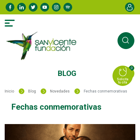
Pasar
Menú de
al
contenido
principal
0
BLOG
Solicita
tu cita
Inicio
Blog
Novedades
Fechas conmemorativas
Fechas conmemorativas