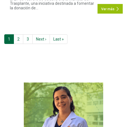
Trasplante, una iniciativa destinada a fomentar
la donación de...
Ver más
Paginación
1
2
3
Next ›
Siguiente
Last »
Última
página
página