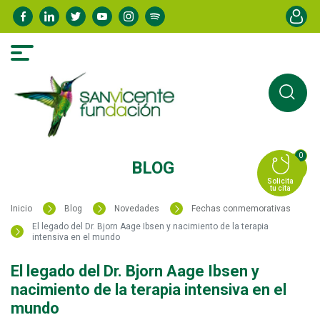
Pasar
Menú de
al
contenido
principal
0
BLOG
Solicita
tu cita
Inicio
Blog
Novedades
Fechas conmemorativas
El legado del Dr. Bjorn Aage Ibsen y nacimiento de la terapia
intensiva en el mundo
El legado del Dr. Bjorn Aage Ibsen y
nacimiento de la terapia intensiva en el
mundo