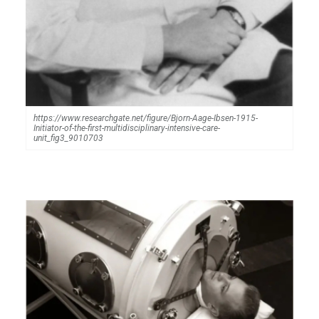
https://www.researchgate.net/figure/Bjorn-Aage-Ibsen-1915-
Initiator-of-the-first-multidisciplinary-intensive-care-
unit_fig3_9010703