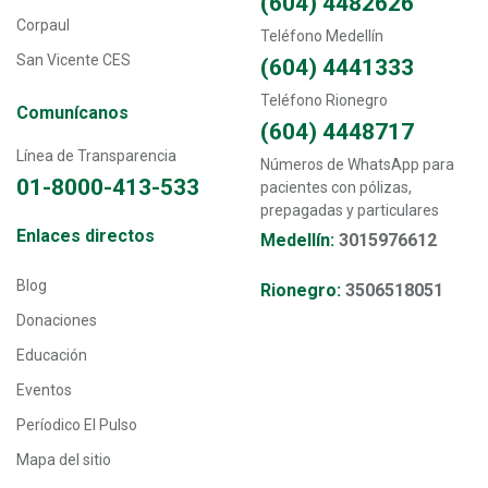
(604) 4482626
Corpaul
Teléfono Medellín
San Vicente CES
(604) 4441333
Teléfono Rionegro
Comunícanos
(604) 4448717
Línea de Transparencia
Números de WhatsApp para
01-8000-413-533
pacientes con pólizas,
prepagadas y particulares
Transversal - Menú enlaces directos footer
Enlaces directos
Medellín:
3015976612
Blog
Rionegro:
3506518051
Donaciones
Educación
Eventos
Períodico El Pulso
Mapa del sitio