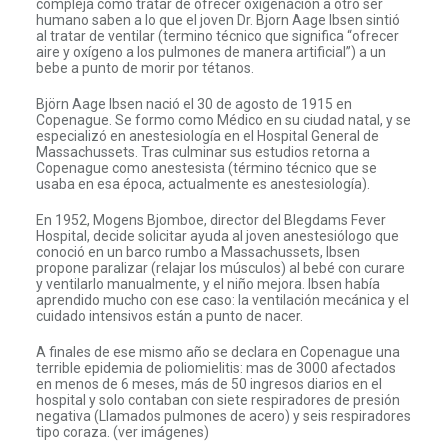
compleja como tratar de ofrecer oxigenación a otro ser
humano saben a lo que el joven Dr. Bjorn Aage Ibsen sintió
al tratar de ventilar (termino técnico que significa “ofrecer
aire y oxígeno a los pulmones de manera artificial”) a un
bebe a punto de morir por tétanos.
Björn Aage Ibsen nació el 30 de agosto de 1915 en
Copenague. Se formo como Médico en su ciudad natal, y se
especializó en anestesiología en el Hospital General de
Massachussets. Tras culminar sus estudios retorna a
Copenague como anestesista (término técnico que se
usaba en esa época, actualmente es anestesiología).
En 1952, Mogens Bjomboe, director del Blegdams Fever
Hospital, decide solicitar ayuda al joven anestesiólogo que
conoció en un barco rumbo a Massachussets, Ibsen
propone paralizar (relajar los músculos) al bebé con curare
y ventilarlo manualmente, y el niño mejora. Ibsen había
aprendido mucho con ese caso: la ventilación mecánica y el
cuidado intensivos están a punto de nacer.
A finales de ese mismo año se declara en Copenague una
terrible epidemia de poliomielitis: mas de 3000 afectados
en menos de 6 meses, más de 50 ingresos diarios en el
hospital y solo contaban con siete respiradores de presión
negativa (Llamados pulmones de acero) y seis respiradores
tipo coraza. (ver imágenes)