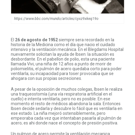
https://www.bbc.com/mundo/articles/cyxz9xkeq19o
El
26 de agosto de 1952
siempre sera recordado en la
historia de la Medicina como el día que nacio el cuidado
intensivo y la ventilación mecánica. En el Blegdams Hospital
nuevamente solicitan la ayuda de Ibsen: la situación es
desbordante. En el pabellon de polio, esta una paciente
llamada Vivi, una niña de 12 años a punto de morir de
poliomielitis, el pulmón de acero quedaba corto para poder
ventilarla; su incapacidad para toser provocaba que se
ahogara con sus propias secreciones.
A pesar de la oposición de muchos colegas, Ibsen le realiza
una traqueostomía (una vía respiratoria artificial en el
cuello) e intenta ventilarla, pero no es posible. En ese
momento el resto de médicos abandona la sala. Entonces
Ibsen decide sedarla y descubre lo fácil que es ventilarla en
ese estado. La niña mejoró ostensiblemente, pero
empeoraba cada vez que intentaban pasarla al pulmón de
acero; es ahi donde nace el concepto de presión positiva.
Un pulmon de acero permite la ventilación mecanica