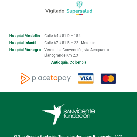
Hospital Medellín
Calle 64 # 51 D – 154
Hospital Infantil
Calle 67 # 51 B – 22 - Medellín
Hospital Rionegro
Vereda La Convención, vía Aeropuerto -
Llanogrande Km 2,3
Antioquia, Colombia
© San Vicente Fundación Todos los derechos Reservados 2021