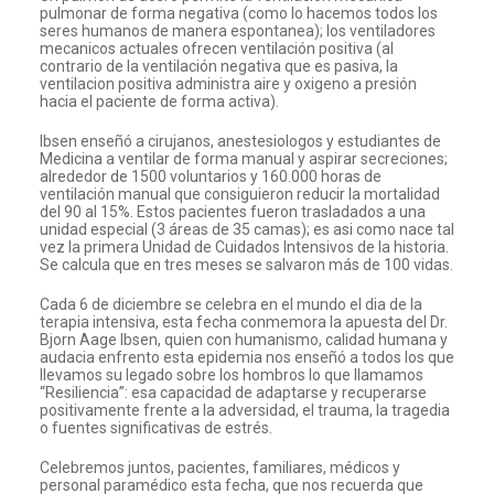
pulmonar de forma negativa (como lo hacemos todos los
seres humanos de manera espontanea); los ventiladores
mecanicos actuales ofrecen ventilación positiva (al
contrario de la ventilación negativa que es pasiva, la
ventilacion positiva administra aire y oxigeno a presión
hacia el paciente de forma activa).
Ibsen enseñó a cirujanos, anestesiologos y estudiantes de
Medicina a ventilar de forma manual y aspirar secreciones;
alrededor de 1500 voluntarios y 160.000 horas de
ventilación manual que consiguieron reducir la mortalidad
del 90 al 15%. Estos pacientes fueron trasladados a una
unidad especial (3 áreas de 35 camas); es asi como nace tal
vez la primera Unidad de Cuidados Intensivos de la historia.
Se calcula que en tres meses se salvaron más de 100 vidas.
Cada 6 de diciembre se celebra en el mundo el dia de la
terapia intensiva, esta fecha conmemora la apuesta del
Dr.
Bjorn Aage Ibsen, quien con humanismo, calidad humana y
audacia enfrento esta epidemia nos enseñó a todos los que
llevamos su legado sobre los hombros lo que llamamos
“Resiliencia”: esa capacidad de adaptarse y recuperarse
positivamente frente a la adversidad, el trauma, la tragedia
o fuentes significativas de estrés.
Celebremos juntos, pacientes, familiares, médicos y
personal paramédico esta fecha, que nos recuerda que