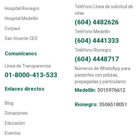
Teléfono Línea de solicitud de
Hospital Rionegro
citas
Hospital Medellín
(604) 4482626
Corpaul
Teléfono Medellín
San Vicente CES
(604) 4441333
Teléfono Rionegro
Comunícanos
(604) 4448717
Línea de Transparencia
Números de WhatsApp para
01-8000-413-533
pacientes con pólizas,
prepagadas y particulares
Transversal - Menú enlaces directos footer
Enlaces directos
Medellín:
3015976612
Blog
Rionegro:
3506518051
Donaciones
Educación
Eventos