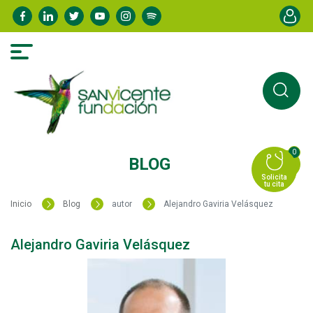
Pasar
Menú de
al
contenido
principal
0
BLOG
Solicita
tu cita
Inicio
Blog
autor
Alejandro Gaviria Velásquez
Alejandro Gaviria Velásquez