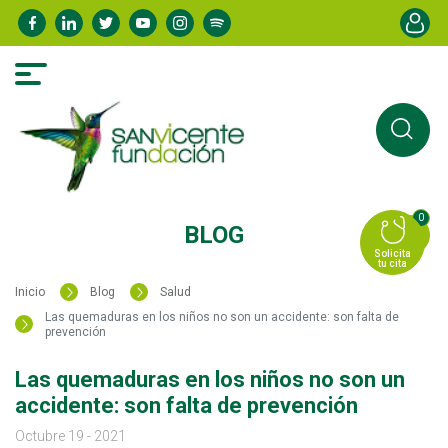
Pasar
Menú de
al
contenido
principal
0
BLOG
Solicita
tu cita
Inicio
Blog
Salud
Las quemaduras en los niños no son un accidente: son falta de
prevención
Las quemaduras en los niños no son un
accidente: son falta de prevención
Octubre 19 - 2021