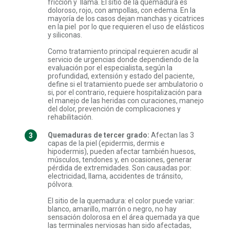
fricción y llama. El sitio de la quemadura es
doloroso, rojo, con ampollas, con edema. En la
mayoría de los casos dejan manchas y cicatrices
en la piel por lo que requieren el uso de elásticos
y siliconas.
Como tratamiento principal requieren acudir al
servicio de urgencias donde dependiendo de la
evaluación por el especialista, según la
profundidad, extensión y estado del paciente,
define si el tratamiento puede ser ambulatorio o
si, por el contrario, requiere hospitalización para
el manejo de las heridas con curaciones, manejo
del dolor, prevención de complicaciones y
rehabilitación.
Quemaduras de tercer grado:
Afectan las 3
capas de la piel (epidermis, dermis e
hipodermis), pueden afectar también huesos,
músculos, tendones y, en ocasiones, generar
pérdida de extremidades. Son causadas por:
electricidad, llama, accidentes de tránsito,
pólvora.
El sitio de la quemadura: el color puede variar:
blanco, amarillo, marrón o negro, no hay
sensación dolorosa en el área quemada ya que
las terminales nerviosas han sido afectadas,