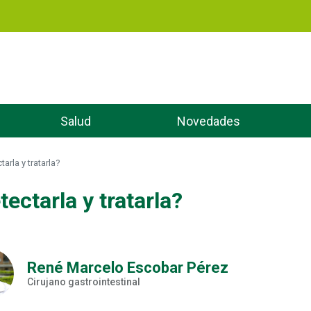
Pasar
al
contenido
principal
Salud
Novedades
rla y tratarla?
ctarla y tratarla?
René Marcelo Escobar Pérez
Cirujano gastrointestinal