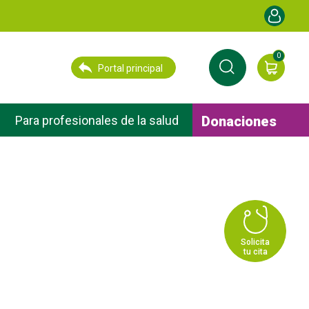
Menú de cu
0
Portal principal
Donaciones
Para profesionales de la salud
Solicita
tu cita