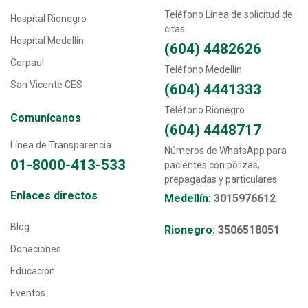
Teléfono Línea de solicitud de
Hospital Rionegro
citas
Hospital Medellín
(604) 4482626
Corpaul
Teléfono Medellín
San Vicente CES
(604) 4441333
Teléfono Rionegro
Comunícanos
(604) 4448717
Línea de Transparencia
Números de WhatsApp para
01-8000-413-533
pacientes con pólizas,
prepagadas y particulares
Transversal - Menú enlaces directos footer
Enlaces directos
Medellín:
3015976612
Blog
Rionegro:
3506518051
Donaciones
Educación
Eventos