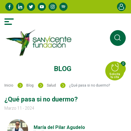
Pasar
Menú de
al
contenido
principal
0
BLOG
Solicita
tu cita
Inicio
Blog
Salud
¿Qué pasa si no duermo?
¿Qué pasa si no duermo?
Marzo 11 - 2024
María del Pilar Agudelo