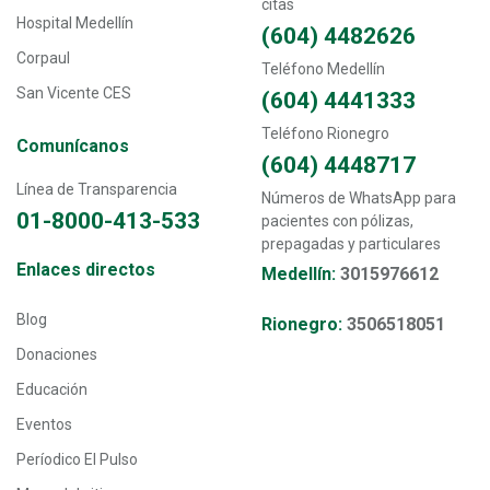
citas
Hospital Medellín
(604) 4482626
Corpaul
Teléfono Medellín
San Vicente CES
(604) 4441333
Teléfono Rionegro
Comunícanos
(604) 4448717
Línea de Transparencia
Números de WhatsApp para
01-8000-413-533
pacientes con pólizas,
prepagadas y particulares
Transversal - Menú enlaces directos footer
Enlaces directos
Medellín:
3015976612
Blog
Rionegro:
3506518051
Donaciones
Educación
Eventos
Períodico El Pulso