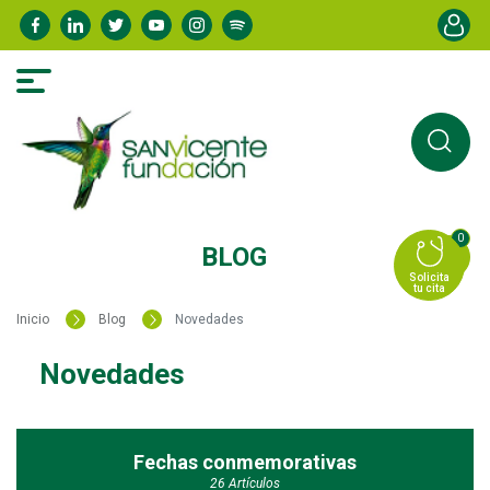
Pasar
Menú de
al
contenido
principal
0
BLOG
Solicita
tu cita
Inicio
Blog
Novedades
Novedades
Fechas conmemorativas
26 Artículos