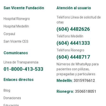
Transversal - Menú San Vicente fundación footer
San Vicente Fundación
Atención al usuario
Teléfono Línea de solicitud de
Hospital Rionegro
citas
Hospital Medellín
(604) 4482626
Corpaul
Teléfono Medellín
San Vicente CES
(604) 4441333
Teléfono Rionegro
Comunícanos
(604) 4448717
Línea de Transparencia
Números de WhatsApp para
01-8000-413-533
pacientes con pólizas,
prepagadas y particulares
Transversal - Menú enlaces directos footer
Enlaces directos
Medellín:
3015976612
Blog
Rionegro:
3506518051
Donaciones
Educación