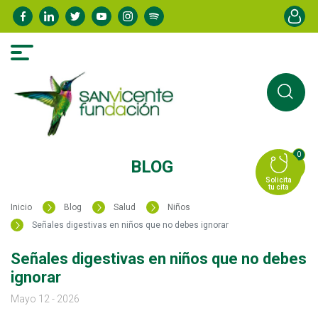
Pasar
Menú de
al
contenido
principal
0
BLOG
Solicita
tu cita
Inicio
Blog
Salud
Niños
Señales digestivas en niños que no debes ignorar
Señales digestivas en niños que no debes
ignorar
Mayo 12 - 2026