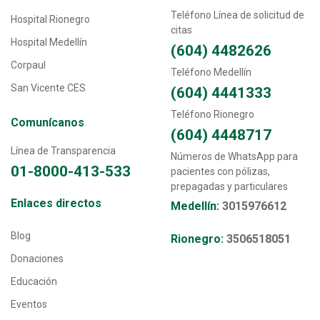
Teléfono Línea de solicitud de
Hospital Rionegro
citas
Hospital Medellín
(604) 4482626
Corpaul
Teléfono Medellín
San Vicente CES
(604) 4441333
Teléfono Rionegro
Comunícanos
(604) 4448717
Línea de Transparencia
Números de WhatsApp para
01-8000-413-533
pacientes con pólizas,
prepagadas y particulares
Transversal - Menú enlaces directos footer
Enlaces directos
Medellín:
3015976612
Blog
Rionegro:
3506518051
Donaciones
Educación
Eventos