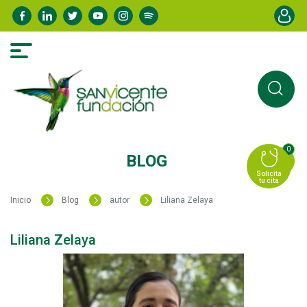
Pasar
Menú de
al
contenido
principal
0
BLOG
Solicita
tu cita
Inicio
Blog
autor
Liliana Zelaya
Liliana Zelaya