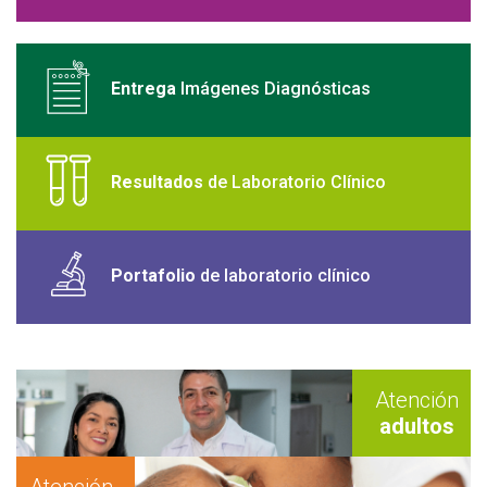
Entrega
Imágenes Diagnósticas
Resultados
de Laboratorio Clínico
Portafolio
de laboratorio clínico
Atención
adultos
Nuestros
Hospitalizació
médicos
Atención