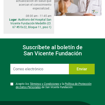
actualización en salud que
acercan el conocimiento
especializad...
08:00 am - 11:45 am
Lugar:
Auditorio del Hospital San
Vicente Fundación Medellín (Cl.
67 #51b-22, Bloque 11, piso 1)
Suscríbete al boletín de
San Vicente Fundación
Correo
Enviar
electrónico
Acepto los
Términos y Condiciones
y la
Política de Protección
de Datos Personales
de San Vicente Fundación.