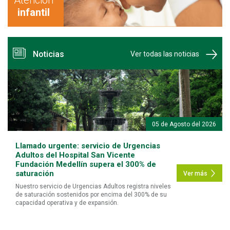
infantil
estros
Hospitalización
Especialidades
Nuestros
Hospitalización
Especialidade
édicos
médicos
Noticias
Ver todas las noticias
05 de Agosto del 2026
Llamado urgente: servicio de Urgencias
Adultos del Hospital San Vicente
Fundación Medellín supera el 300% de
saturación
Ver más
Nuestro servicio de Urgencias Adultos registra niveles
de saturación sostenidos por encima del 300% de su
capacidad operativa y de expansión.